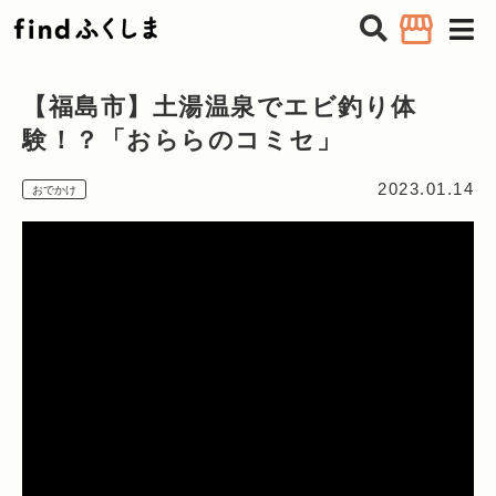
tog
nav
【福島市】土湯温泉でエビ釣り体
験！？「おららのコミセ」
2023.01.14
おでかけ