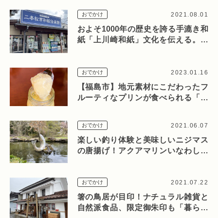
2021.08.01
おでかけ
およそ1000年の歴史を誇る手漉き和
紙「上川崎和紙」文化を伝える。道
の駅 安達『二本松市和紙伝承館』
2023.01.16
おでかけ
【福島市】地元素材にこだわったフ
ルーティなプリンが食べられる「源
泉湯庵 森山」
2021.06.07
おでかけ
楽しい釣り体験と美味しいニジマス
の唐揚げ！アクアマリンいなわしろ
カワセミ水族館「釣り体験コーナ
ー」
2021.07.22
おでかけ
箸の鳥居が目印！ナチュラル雑貨と
自然派食品、限定御朱印も「暮らし