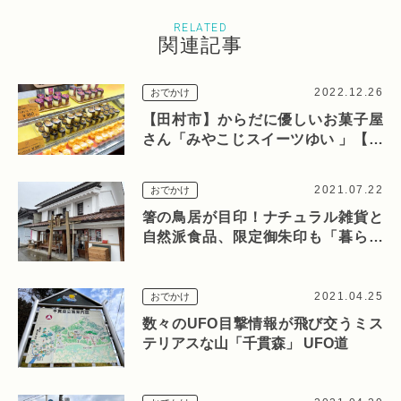
RELATED
関連記事
2022.12.26
おでかけ
【田村市】からだに優しいお菓子屋
さん「みやこじスイーツゆい 」【本
宮市】イルミネーションが楽しめる
「みずいろ公園」
2021.07.22
おでかけ
箸の鳥居が目印！ナチュラル雑貨と
自然派食品、限定御朱印も「暮らし
の酒場なみなみ／ラーメン神社」
2021.04.25
おでかけ
数々のUFO目撃情報が飛び交うミス
テリアスな山「千貫森」 UFO道