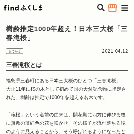
tog
nav
樹齢推定1000年超え！日本三大桜「三
春滝桜」
2021.04.12
おでかけ
三春滝桜とは
福島県三春町にある日本三大桜のひとつ「三春滝桜」
大正11年に桜の木として初めて国の天然記念物に指定さ
れた、樹齢は推定で1000年を超える名木です。
「滝桜」という名前の由来は、開花期に四方に伸びる枝
に無数の薄紅色の花を咲かせ、その様子が流れ落ちる滝
のように見えることから、そう呼ばれるようになったと