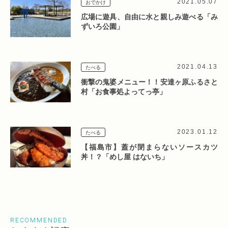
2021.05.07
おでかけ
広場に遊具、自由に水と親しみ遊べる「み
ずいろ公園」
2021.04.13
たべる
衝撃の鬼婆メニュー！！安達ヶ原ふるさと
村「お食事処よってっ亭」
2023.01.12
たべる
【福島市】蓋が閉まらないソースカツ
丼！？「めし屋 はないち」
RECOMMENDED